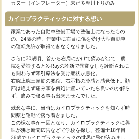
カヌー（インフレーター）未だ多摩川下りのみ
カイロプラクティックに対する想い
家業であった自動車整備工場で整備士になったもの
の、24歳の時、作業中に右目に傷を受け大型自動車
の運転免許が取得できなくなりました。
さらに30歳頃、首から右肩にかけて痛みが出て、病
院を受診するとX-Rayの診断で異常なしを診断されに
も関わらず牽引療法を受け症状が悪化。
右腕上腕三頭筋の萎縮、右示指の冷感と感覚低下。頚
部は絶えず痛み頭を何処に置いていたら良いのか解ら
ず、痛みで寝る事も出来ませんでした。
残念な事に、当時はカイロプラクティックを知らず時
間薬と運動で落ち着きました。
この様な事が一因となり、カイロプラクティックに興
味が沸き新聞広告などで学校を探し、整備士18年目
36歳でカイロプラクティックの世界に飛び込みまし