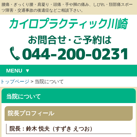
腰痛・ぎっくり腰・肩凝り・頭痛・手や脚の痛み、しびれ・頚部痛スポー
ツ障害・交通事故の後遺症などご相談下さい。
MENU
トップページ
>
当院について
当院について
院長プロフィール
院長：鈴木 悦夫（すずき えつお）