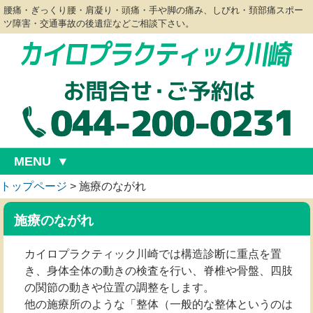
腰痛・ぎっくり腰・肩凝り・頭痛・手や脚の痛み、しびれ・頚部痛スポー
ツ障害・交通事故の後遺症などご相談下さい。
MENU
トップページ
>
施療のながれ
施療のながれ
カイロプラクティック川崎では構造診断に重点を置
き、身体全体の動きの検査を行い、脊椎や骨盤、四肢
の関節の動きや位置の調整をします。
他の施療所のような「整体（一般的な整体というのは