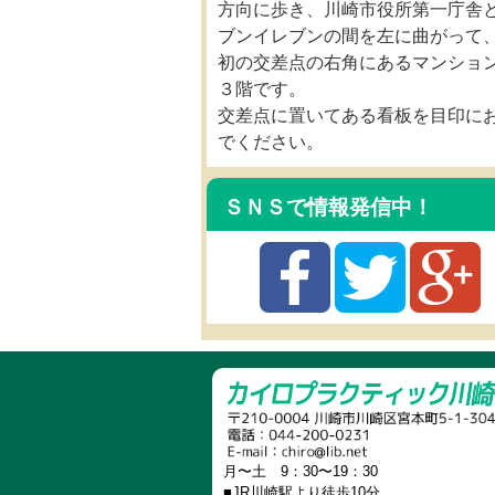
方向に歩き、川崎市役所第一庁舎
ブンイレブンの間を左に曲がって
初の交差点の右角にあるマンショ
３階です。
交差点に置いてある看板を目印に
でください。
ＳＮＳで情報発信中！
月〜土 9：30〜19：30
■JR川崎駅より徒歩10分