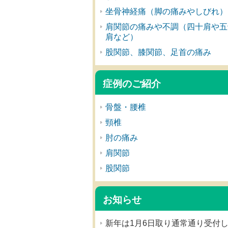
坐骨神経痛（脚の痛みやしびれ）
肩関節の痛みや不調（四十肩や五
肩など）
股関節、膝関節、足首の痛み
症例のご紹介
骨盤・腰椎
頸椎
肘の痛み
肩関節
股関節
お知らせ
新年は1月6日取り通常通り受付