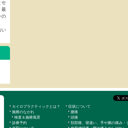
とセ
、最
ンの
おい
カイロプラクティックとは？
症状について
施療のながれ
腰痛
検査＆施療風景
頭痛
診療予約
頚部痛、寝違い、手や腕の痛み・