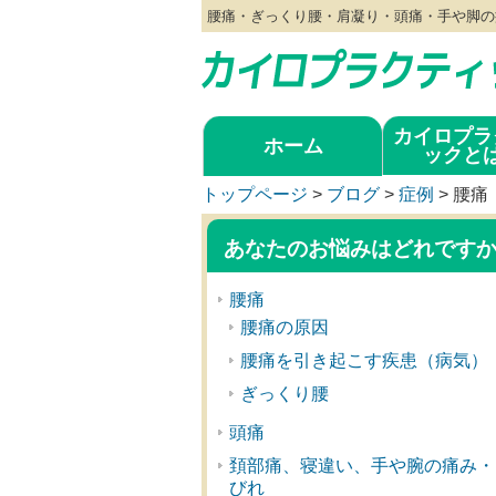
腰痛・ぎっくり腰・肩凝り・頭痛・手や脚の
カイロプラ
ホーム
ックと
トップページ
>
ブログ
>
症例
>
腰痛
あなたのお悩みはどれです
腰痛
腰痛の原因
腰痛を引き起こす疾患（病気）
ぎっくり腰
頭痛
頚部痛、寝違い、手や腕の痛み・
びれ