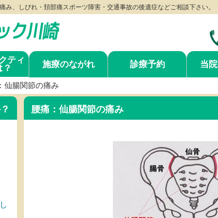
痛み、しびれ・頚部痛スポーツ障害・交通事故の後遺症などご相談下さい。
クティ
施療のながれ
診療予約
当院
は？
：仙腸関節の痛み
か？
腰痛：仙腸関節の痛み
し