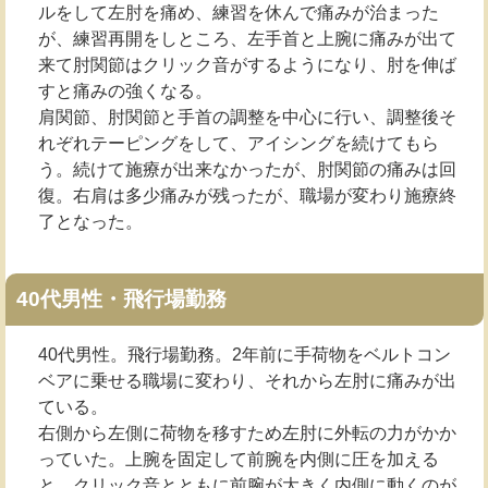
ルをして左肘を痛め、練習を休んで痛みが治まった
が、練習再開をしところ、左手首と上腕に痛みが出て
来て肘関節はクリック音がするようになり、肘を伸ば
すと痛みの強くなる。
肩関節、肘関節と手首の調整を中心に行い、調整後そ
れぞれテーピングをして、アイシングを続けてもら
う。続けて施療が出来なかったが、肘関節の痛みは回
復。右肩は多少痛みが残ったが、職場が変わり施療終
了となった。
40代男性・飛行場勤務
40代男性。飛行場勤務。2年前に手荷物をベルトコン
ベアに乗せる職場に変わり、それから左肘に痛みが出
ている。
右側から左側に荷物を移すため左肘に外転の力がかか
っていた。上腕を固定して前腕を内側に圧を加える
と、クリック音とともに前腕が大きく内側に動くのが