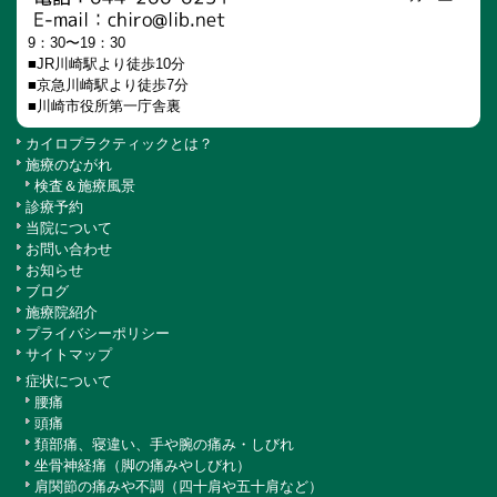
9：30〜19：30
■JR川崎駅より徒歩10分
■京急川崎駅より徒歩7分
■川崎市役所第一庁舎裏
カイロプラクティックとは？
施療のながれ
検査＆施療風景
診療予約
当院について
お問い合わせ
お知らせ
ブログ
施療院紹介
プライバシーポリシー
サイトマップ
症状について
腰痛
頭痛
頚部痛、寝違い、手や腕の痛み・しびれ
坐骨神経痛（脚の痛みやしびれ）
肩関節の痛みや不調（四十肩や五十肩など）