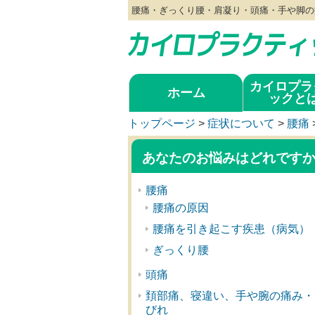
腰痛・ぎっくり腰・肩凝り・頭痛・手や脚の
カイロプラ
ホーム
ックと
トップページ
>
症状について
>
腰痛
あなたのお悩みはどれです
腰痛
腰痛の原因
腰痛を引き起こす疾患（病気）
ぎっくり腰
頭痛
頚部痛、寝違い、手や腕の痛み・
びれ