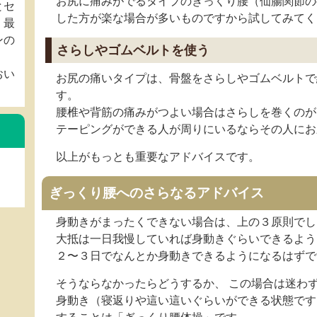
お尻に痛みがでるタイプのぎっくり腰（仙腸関節の
とセ
した方が楽な場合が多いものですから試してみてく
、最
ンの
さらしやゴムベルトを使う
おい
お尻の痛いタイプは、骨盤をさらしやゴムベルトで
す。
腰椎や背筋の痛みがつよい場合はさらしを巻くのが
テーピングができる人が周りにいるならその人にお
以上がもっとも重要なアドバイスです。
ぎっくり腰へのさらなるアドバイス
身動きがまったくできない場合は、上の３原則でし
大抵は一日我慢していれば身動きぐらいできるよう
２〜３日でなんとか身動きできるようになるはずで
そうならなかったらどうするか、 この場合は迷わ
身動き（寝返りや這い這いぐらいができる状態です