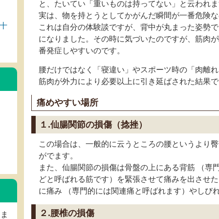
と、たいてい「重いものは持ってない」と云われま
実は、物を持とうとしてかがんだ瞬間が一番危険な
十
これは自分の体験談ですが、背中が丸まった姿勢で
になりました。その時に気づいたのですが、筋肉が
番発症しやすいのです。
腰だけではなく「寝違い」やスポーツ時の「肉離れ
筋肉が外力により必要以上に引き延ばされた結果で
痛めやすい場所
１.仙腸関節の損傷（捻挫）
この場合は、一般的に云うところの腰というより臀
がでます。
また、仙腸関節の損傷は骨盤の上にある背筋 （専
どと呼ばれる筋です）を緊張させて痛みを出させた
に痛み （専門的には関連痛と呼ばれます）やしび
２.腰椎の損傷
しま