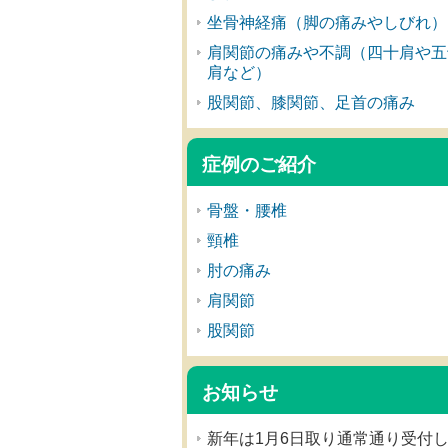
坐骨神経痛（脚の痛みやしびれ）
肩関節の痛みや不調（四十肩や五
肩など）
股関節、膝関節、足首の痛み
症例のご紹介
骨盤・腰椎
頸椎
肘の痛み
肩関節
股関節
お知らせ
新年は1月6日取り通常通り受付