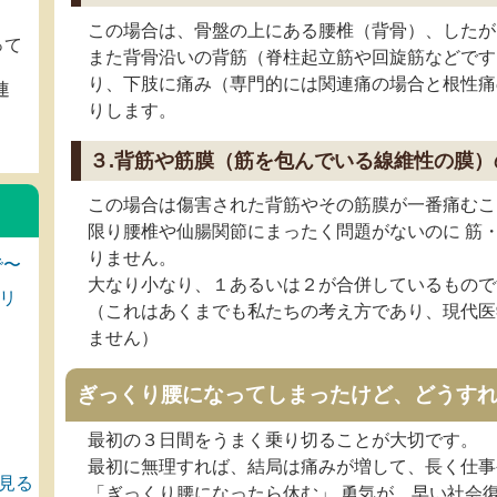
この場合は、骨盤の上にある腰椎（背骨）、したが
って
また背骨沿いの背筋（脊柱起立筋や回旋筋などです
り、下肢に痛み（専門的には関連痛の場合と根性痛
連
りします。
。
３.背筋や筋膜（筋を包んでいる線維性の膜）
この場合は傷害された背筋やその筋膜が一番痛むこ
限り腰椎や仙腸関節にまったく問題がないのに 筋
りません。
で〜
大なり小なり、１あるいは２が合併しているもので
リ
（これはあくまでも私たちの考え方であり、現代医
ません）
ぎっくり腰になってしまったけど、どうす
最初の３日間をうまく乗り切ることが大切です。
最初に無理すれば、結局は痛みが増して、長く仕事
見る
「ぎっくり腰になったら休む」 勇気が、早い社会