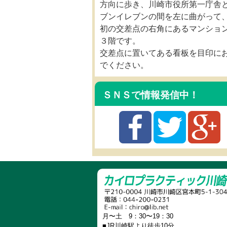
方向に歩き、川崎市役所第一庁舎
ブンイレブンの間を左に曲がって
初の交差点の右角にあるマンショ
３階です。
交差点に置いてある看板を目印に
でください。
ＳＮＳで情報発信中！
月〜土 9：30〜19：30
■JR川崎駅より徒歩10分