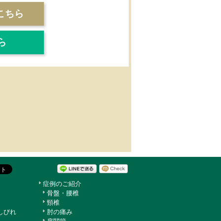
こちら
ら
症例のご紹介
骨盤・腰椎
頸椎
しびれ
肘の痛み