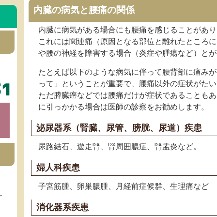
内臓の病気と腰痛の関係
内臓に病気がある場合にも腰痛を感じることがあり
これには関連痛（原因となる部位と離れたところに
や腰の神経を障害する場合（炎症や腫瘍など）とが
たとえば以下のような病気に伴って腰背部に痛みが
って」ということが重要で、腰痛以外の症状がたい
ただ膵臓癌などでは腰痛だけが症状であることもあ
に引っかかる場合は医師の診察をお勧めします。
泌尿器系（腎臓、尿管、膀胱、尿道）疾患
尿路結石、遊走腎、腎周囲膿症、腎盂炎など。
婦人科疾患
子宮筋腫、卵巣膿腫、月経前症候群、生理痛など
す
消化器系疾患