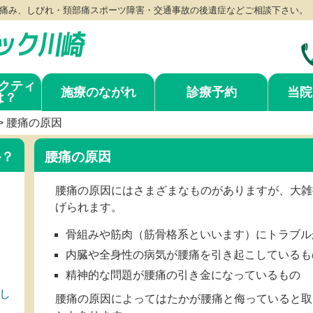
痛み、しびれ・頚部痛スポーツ障害・交通事故の後遺症などご相談下さい。
クティ
施療のながれ
診療予約
当院
は？
>
腰痛の原因
か？
腰痛の原因
腰痛の原因にはさまざまなものがありますが、大雑
げられます。
骨組みや筋肉（筋骨格系といいます）にトラブル
内臓や全身性の病気が腰痛を引き起こしているも
精神的な問題が腰痛の引き金になっているもの
し
腰痛の原因によってはたかが腰痛と侮っていると取