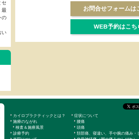
とセ
お問合せフォームは
、最
ンの
WEB予約はこち
おい
カイロプラクティックとは？
症状について
施療のながれ
腰痛
検査＆施療風景
頭痛
診療予約
頚部痛、寝違い、手や腕の痛み・