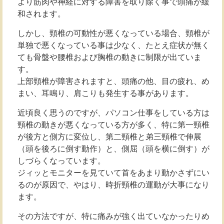
より筋肉や神経に対する障害を取り除く事で頭痛が緩
和されます。
しかし、頸椎の可動性が悪くなっている場合、頸椎が
単独で悪くなっている事は少なく、たとえ症状が無く
ても骨盤や腰椎および胸椎の動きに制限が出ていま
す。
上部頸椎が障害されますと、頭痛の他、目の疲れ、め
まい、耳鳴り、肩こりも発生する事があります。
近頃良く思うのですが、パソコン仕事をしている方は
頸椎の動きが悪くなっている方が多く、特に第一頸椎
が後方と側方に変位し、第二頸椎と弟三頸椎で伸展
（頭を後ろに倒す動作）と、側屈（頭を横に倒す）が
しづらくなっています。
ジィッとモニターを見ていて首をあまり動かさずにい
るのが原因で、やはり、時折頸椎の運動が大事になり
ます。
その方法ですが、特に痛みが強く出ていなかったりめ