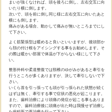
まいが強くなければ、頭を後ろに倒し、左右交互に向
いたり横に倒します。
次いで、頭を前に倒し同じ様に左右交互に向いたあと
横にも倒します。
痛みがある場合、動かして痛みが無いところまでにし
て下さい。
よく筋緊張型は暖めると良いといいますが、後頭部か
ら頚の付け根をアイシングする事をお勧めします。そ
の際は暖かい部屋で体温が下がらない様にして下さ
い。
整形外科や柔道整復では頸椎のゆがみがあると牽引を
行うところが多くありますが、決して牽引しないで下
さい。
いくら首を引っ張っても頭が引っ張られた状態が続く
はずは無く、牽引する事で症状の悪化が起こります。
また、歯科治療により頭痛の発症が起こる事もありま
すので、歯科治療後に頭痛が出た時は我慢せず治療し
た歯科医で再治療を行って下さい。