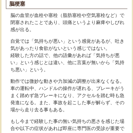
脳梗塞
脳の血管が血栓や塞栓（脂肪塞栓や空気塞栓など）で
閉塞されたことであり、頭痛というより麻痺やしびれ
感が出る。
自覚では「気持ちが悪い」という感覚があるが、吐き
気があったり食欲がないという感じではない。
経験した方の話で、他の語彙があれば「気持ちが悪
い」という感じとは違い、他に言葉が無いから「気持
ち悪い」という。
動作では微妙な動きや力加減の調整が出来なくなる。
車の運転中、ハンドルの操作が遅れる、ブレーキがう
まく踏めず急ブレーキになり、アクセルを踏む時も急
発進になる。また、事故を起こした事が解らず、その
場から走り去る事もある。
もし今まで経験した事の無い気持ちの悪さを感じた場
合や以下の症状があれば即座に専門医の受診が重要で