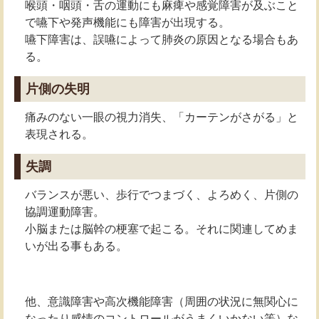
喉頭・咽頭・舌の運動にも麻痺や感覚障害が及ぶこと
で嚥下や発声機能にも障害が出現する。
嚥下障害は、誤嚥によって肺炎の原因となる場合もあ
る。
片側の失明
痛みのない一眼の視力消失、「カーテンがさがる」と
表現される。
失調
バランスが悪い、歩行でつまづく、よろめく、片側の
協調運動障害。
小脳または脳幹の梗塞で起こる。それに関連してめま
いが出る事もある。
他、意識障害や高次機能障害（周囲の状況に無関心に
なったり感情のコントロールがうまくいかない等）な