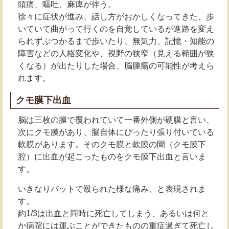
頭痛、嘔吐、麻痺が伴う。
徐々に症状が進み、話し方がおかしくなってきた、歩
いていて曲がって行くのを自覚しているが進路を変え
られずぶつかるまで歩いたり、無気力、記憶・知能の
障害などの人格変化や、視野の狭窄（見える範囲が狭
くなる）が出たりした場合、脳腫瘍の可能性が考えら
れます。
クモ膜下出血
脳は三枚の膜で覆われていて一番外側が硬膜と言い、
次にクモ膜があり、脳自体にぴったり張り付いている
軟膜があります。そのクモ膜と軟膜の間（クモ膜下
腔）に出血が起こったものをクモ膜下出血と言いま
す。
いきなりバットで殴られた様な痛み、と表現されま
す。
約1/3は出血と同時に死亡してしまう、あるいは何と
か病院には運ぶことができたものの重症過ぎて死亡し