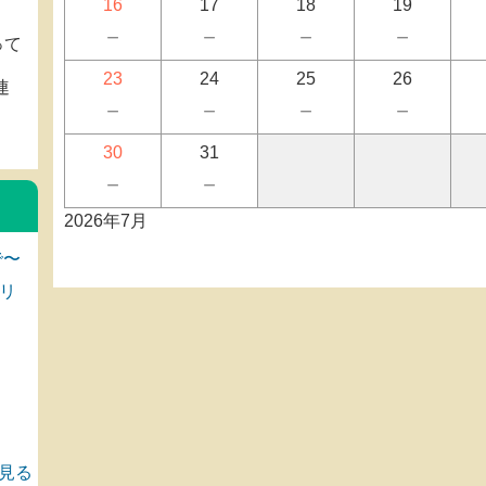
16
17
18
19
－
－
－
－
って
23
24
25
26
連
－
－
－
－
。
30
31
－
－
2026年7月
で〜
リ
見る