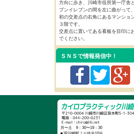
方向に歩き、川崎市役所第一庁舎
ブンイレブンの間を左に曲がって
初の交差点の右角にあるマンショ
３階です。
交差点に置いてある看板を目印に
でください。
ＳＮＳで情報発信中！
月〜土 9：30〜19：30
■JR川崎駅より徒歩10分