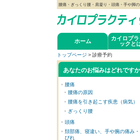
腰痛・ぎっくり腰・肩凝り・頭痛・手や脚の
カイロプラ
ホーム
ックと
トップページ
>
診療予約
あなたのお悩みはどれです
腰痛
腰痛の原因
腰痛を引き起こす疾患（病気）
ぎっくり腰
頭痛
頚部痛、寝違い、手や腕の痛み・
びれ