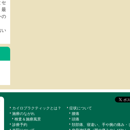
とセ
、最
ンの
おい
カイロプラクティックとは？
症状について
施療のながれ
腰痛
検査＆施療風景
頭痛
診療予約
頚部痛、寝違い、手や腕の痛み・