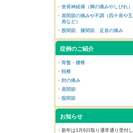
坐骨神経痛（脚の痛みやしびれ）
肩関節の痛みや不調（四十肩や五
肩など）
股関節、膝関節、足首の痛み
症例のご紹介
骨盤・腰椎
頸椎
肘の痛み
肩関節
股関節
お知らせ
新年は1月6日取り通常通り受付