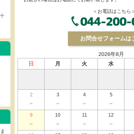
＜お電話はこちら
十
お問合せフォームは
2026年8月
日
月
火
水
2
3
4
5
－
－
－
－
9
10
11
12
－
－
－
－
しま