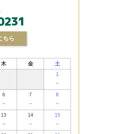
＞
こちら
木
金
土
1
－
6
7
8
－
－
－
13
14
15
－
－
－