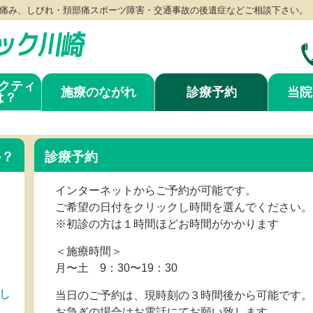
痛み、しびれ・頚部痛スポーツ障害・交通事故の後遺症などご相談下さい。
クティ
施療のながれ
診療予約
当院
は？
か？
診療予約
インターネットからご予約が可能です。
ご希望の日付をクリックし時間を選んでください。
※初診の方は１時間ほどお時間がかかります
＜施療時間＞
月〜土 9：30〜19：30
し
当日のご予約は、現時刻の３時間後から可能です。
お急ぎの場合はお電話にてお願い致します。