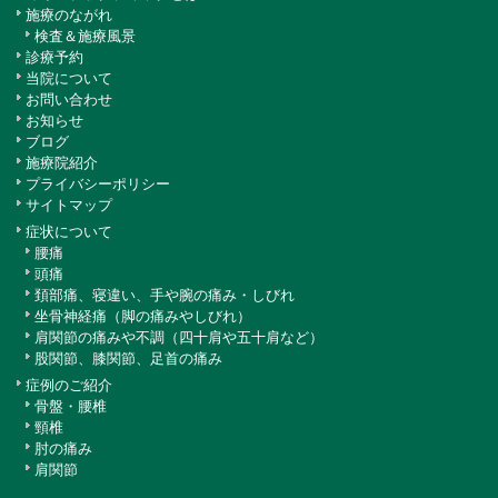
施療のながれ
検査＆施療風景
診療予約
当院について
お問い合わせ
お知らせ
ブログ
施療院紹介
プライバシーポリシー
サイトマップ
症状について
腰痛
頭痛
頚部痛、寝違い、手や腕の痛み・しびれ
坐骨神経痛（脚の痛みやしびれ）
肩関節の痛みや不調（四十肩や五十肩など）
股関節、膝関節、足首の痛み
症例のご紹介
骨盤・腰椎
頸椎
肘の痛み
肩関節