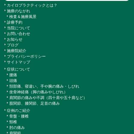
カイロプラクティックとは？
施療のながれ
検査＆施療風景
診療予約
当院について
お問い合わせ
お知らせ
ブログ
施療院紹介
プライバシーポリシー
サイトマップ
症状について
腰痛
頭痛
頚部痛、寝違い、手や腕の痛み・しびれ
坐骨神経痛（脚の痛みやしびれ）
肩関節の痛みや不調（四十肩や五十肩など）
股関節、膝関節、足首の痛み
症例のご紹介
骨盤・腰椎
頸椎
肘の痛み
肩関節