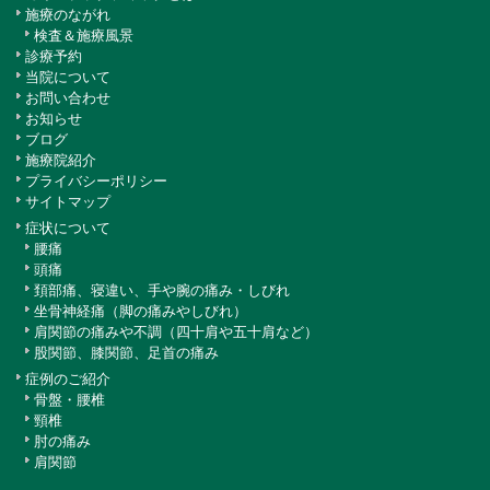
施療のながれ
検査＆施療風景
診療予約
当院について
お問い合わせ
お知らせ
ブログ
施療院紹介
プライバシーポリシー
サイトマップ
症状について
腰痛
頭痛
頚部痛、寝違い、手や腕の痛み・しびれ
坐骨神経痛（脚の痛みやしびれ）
肩関節の痛みや不調（四十肩や五十肩など）
股関節、膝関節、足首の痛み
症例のご紹介
骨盤・腰椎
頸椎
肘の痛み
肩関節