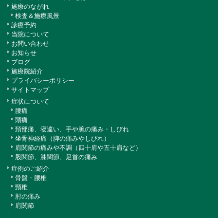
施療のながれ
検査＆施療風景
診療予約
当院について
お問い合わせ
お知らせ
ブログ
施療院紹介
プライバシーポリシー
サイトマップ
症状について
腰痛
頭痛
頚部痛、寝違い、手や腕の痛み・しびれ
坐骨神経痛（脚の痛みやしびれ）
肩関節の痛みや不調（四十肩や五十肩など）
股関節、膝関節、足首の痛み
症例のご紹介
骨盤・腰椎
頸椎
肘の痛み
肩関節