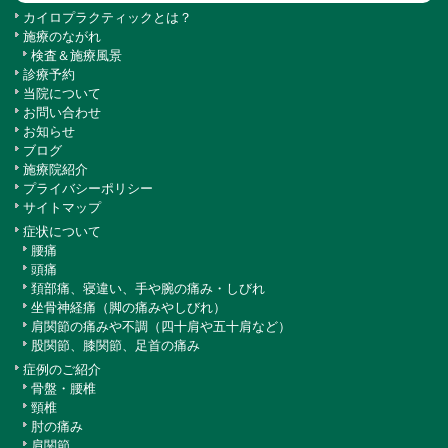
カイロプラクティックとは？
施療のながれ
検査＆施療風景
診療予約
当院について
お問い合わせ
お知らせ
ブログ
施療院紹介
プライバシーポリシー
サイトマップ
症状について
腰痛
頭痛
頚部痛、寝違い、手や腕の痛み・しびれ
坐骨神経痛（脚の痛みやしびれ）
肩関節の痛みや不調（四十肩や五十肩など）
股関節、膝関節、足首の痛み
症例のご紹介
骨盤・腰椎
頸椎
肘の痛み
肩関節