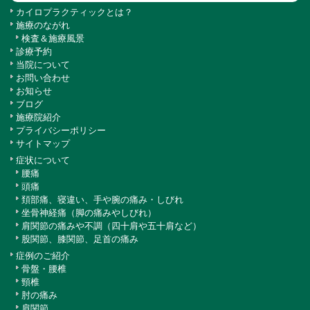
カイロプラクティックとは？
施療のながれ
検査＆施療風景
診療予約
当院について
お問い合わせ
お知らせ
ブログ
施療院紹介
プライバシーポリシー
サイトマップ
症状について
腰痛
頭痛
頚部痛、寝違い、手や腕の痛み・しびれ
坐骨神経痛（脚の痛みやしびれ）
肩関節の痛みや不調（四十肩や五十肩など）
股関節、膝関節、足首の痛み
症例のご紹介
骨盤・腰椎
頸椎
肘の痛み
肩関節