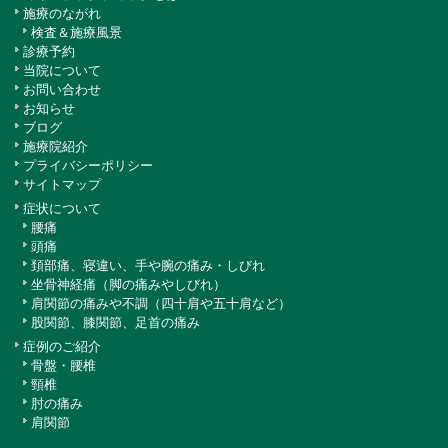
施療のながれ
検査＆施療風景
診療予約
当院について
お問い合わせ
お知らせ
ブログ
施療院紹介
プライバシーポリシー
サイトマップ
症状について
腰痛
頭痛
頚部痛、寝違い、手や腕の痛み・しびれ
坐骨神経痛（脚の痛みやしびれ）
肩関節の痛みや不調（四十肩や五十肩など）
股関節、膝関節、足首の痛み
症例のご紹介
骨盤・腰椎
頸椎
肘の痛み
肩関節