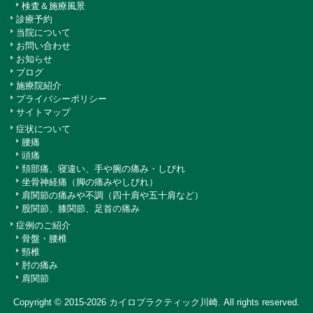
検査＆施療風景
診療予約
当院について
お問い合わせ
お知らせ
ブログ
施療院紹介
プライバシーポリシー
サイトマップ
症状について
腰痛
頭痛
頚部痛、寝違い、手や腕の痛み・しびれ
坐骨神経痛（脚の痛みやしびれ）
肩関節の痛みや不調（四十肩や五十肩など）
股関節、膝関節、足首の痛み
症例のご紹介
骨盤・腰椎
頸椎
肘の痛み
肩関節
Copyright © 2015-2026
カイロプラクティック川崎
. All rights reserved.