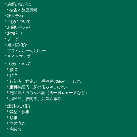
施療のながれ
検査＆施療風景
診療予約
当院について
お問い合わせ
お知らせ
ブログ
施療院紹介
プライバシーポリシー
サイトマップ
症状について
腰痛
頭痛
頚部痛、寝違い、手や腕の痛み・しびれ
坐骨神経痛（脚の痛みやしびれ）
肩関節の痛みや不調（四十肩や五十肩など）
股関節、膝関節、足首の痛み
症例のご紹介
骨盤・腰椎
頸椎
肘の痛み
肩関節