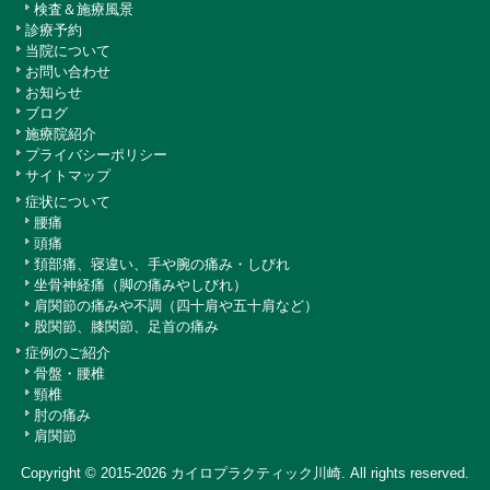
検査＆施療風景
診療予約
当院について
お問い合わせ
お知らせ
ブログ
施療院紹介
プライバシーポリシー
サイトマップ
症状について
腰痛
頭痛
頚部痛、寝違い、手や腕の痛み・しびれ
坐骨神経痛（脚の痛みやしびれ）
肩関節の痛みや不調（四十肩や五十肩など）
股関節、膝関節、足首の痛み
症例のご紹介
骨盤・腰椎
頸椎
肘の痛み
肩関節
Copyright © 2015-2026
カイロプラクティック川崎
. All rights reserved.