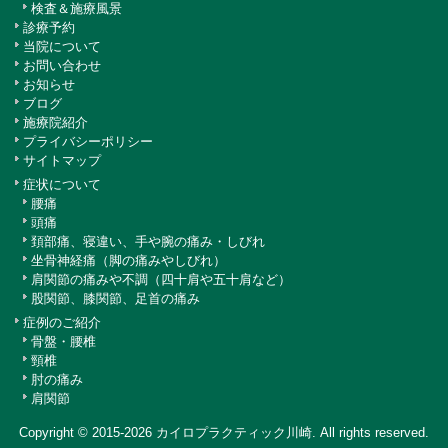
検査＆施療風景
診療予約
当院について
お問い合わせ
お知らせ
ブログ
施療院紹介
プライバシーポリシー
サイトマップ
症状について
腰痛
頭痛
頚部痛、寝違い、手や腕の痛み・しびれ
坐骨神経痛（脚の痛みやしびれ）
肩関節の痛みや不調（四十肩や五十肩など）
股関節、膝関節、足首の痛み
症例のご紹介
骨盤・腰椎
頸椎
肘の痛み
肩関節
Copyright © 2015-2026
カイロプラクティック川崎
. All rights reserved.