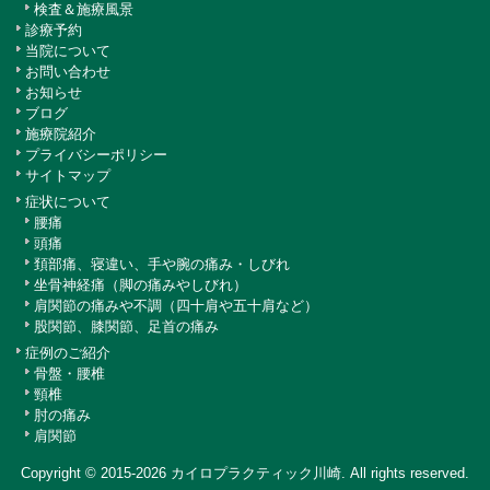
検査＆施療風景
診療予約
当院について
お問い合わせ
お知らせ
ブログ
施療院紹介
プライバシーポリシー
サイトマップ
症状について
腰痛
頭痛
頚部痛、寝違い、手や腕の痛み・しびれ
坐骨神経痛（脚の痛みやしびれ）
肩関節の痛みや不調（四十肩や五十肩など）
股関節、膝関節、足首の痛み
症例のご紹介
骨盤・腰椎
頸椎
肘の痛み
肩関節
Copyright © 2015-2026
カイロプラクティック川崎
. All rights reserved.