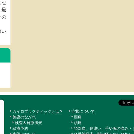
とセ
、最
ンの
おい
カイロプラクティックとは？
症状について
施療のながれ
腰痛
検査＆施療風景
頭痛
診療予約
頚部痛、寝違い、手や腕の痛み・