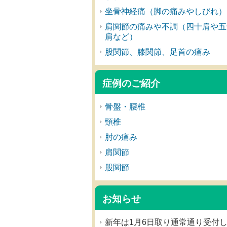
坐骨神経痛（脚の痛みやしびれ）
肩関節の痛みや不調（四十肩や五
肩など）
股関節、膝関節、足首の痛み
症例のご紹介
骨盤・腰椎
頸椎
肘の痛み
肩関節
股関節
お知らせ
新年は1月6日取り通常通り受付