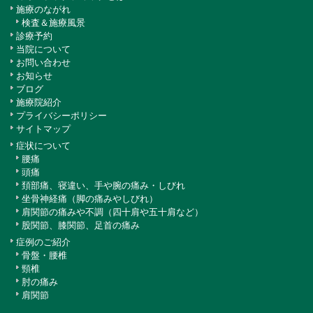
施療のながれ
検査＆施療風景
診療予約
当院について
お問い合わせ
お知らせ
ブログ
施療院紹介
プライバシーポリシー
サイトマップ
症状について
腰痛
頭痛
頚部痛、寝違い、手や腕の痛み・しびれ
坐骨神経痛（脚の痛みやしびれ）
肩関節の痛みや不調（四十肩や五十肩など）
股関節、膝関節、足首の痛み
症例のご紹介
骨盤・腰椎
頸椎
肘の痛み
肩関節