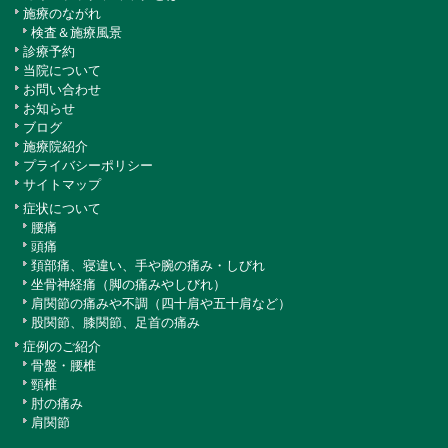
施療のながれ
検査＆施療風景
診療予約
当院について
お問い合わせ
お知らせ
ブログ
施療院紹介
プライバシーポリシー
サイトマップ
症状について
腰痛
頭痛
頚部痛、寝違い、手や腕の痛み・しびれ
坐骨神経痛（脚の痛みやしびれ）
肩関節の痛みや不調（四十肩や五十肩など）
股関節、膝関節、足首の痛み
症例のご紹介
骨盤・腰椎
頸椎
肘の痛み
肩関節