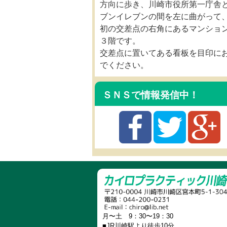
方向に歩き、川崎市役所第一庁舎
ブンイレブンの間を左に曲がって
初の交差点の右角にあるマンショ
３階です。
交差点に置いてある看板を目印に
でください。
ＳＮＳで情報発信中！
月〜土 9：30〜19：30
■JR川崎駅より徒歩10分