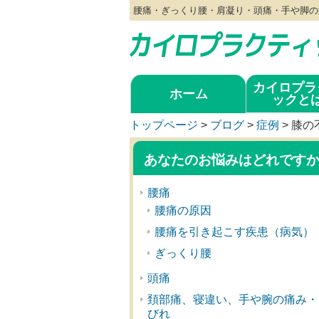
腰痛・ぎっくり腰・肩凝り・頭痛・手や脚の
カイロプラ
ホーム
ックと
トップページ
>
ブログ
>
症例
>
膝の
あなたのお悩みはどれです
腰痛
腰痛の原因
腰痛を引き起こす疾患（病気）
ぎっくり腰
頭痛
頚部痛、寝違い、手や腕の痛み・
びれ