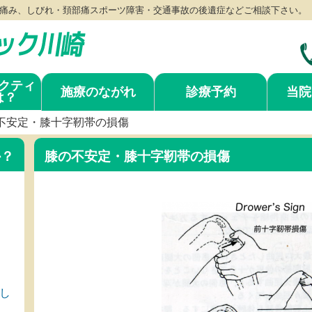
痛み、しびれ・頚部痛スポーツ障害・交通事故の後遺症などご相談下さい。
クティ
施療のながれ
診療予約
当院
は？
不安定・膝十字靭帯の損傷
か？
膝の不安定・膝十字靭帯の損傷
し