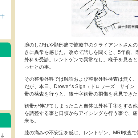
十
腕のしびれや頚部痛で施療中のクライアントさんの
きに異常を感じた。改めて話しを聞くと、5年前、
外科を受診。レントゲンで異常なし。様子を見ると
ったとの事。
その整形外科では触診および整形外科検査は無く、
だが、本日、Drower’s Sign（ドロワーズ サ
帯の検査を行うと、後十字靭帯の損傷を発見できた
靭帯が伸びてしまったこと自体は外科手術をする他
を調整する事と日頃からアイシングを行う事で、痛
来る。
膝の痛みや不安定を感じ、レントゲン、MRI検査
しま