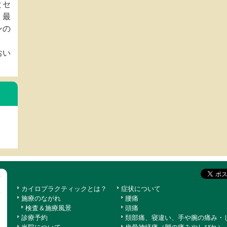
とセ
、最
ンの
おい
カイロプラクティックとは？
症状について
施療のながれ
腰痛
検査＆施療風景
頭痛
診療予約
頚部痛、寝違い、手や腕の痛み・