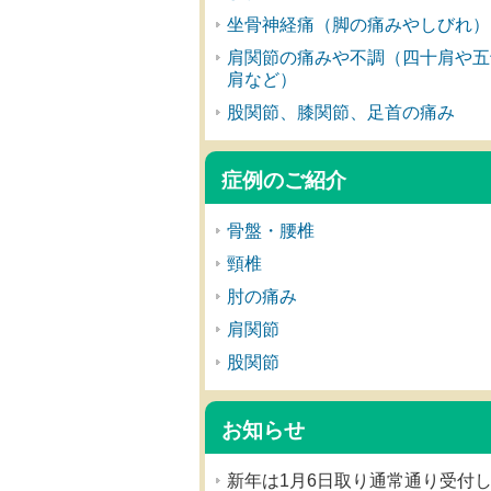
坐骨神経痛（脚の痛みやしびれ）
肩関節の痛みや不調（四十肩や五
肩など）
股関節、膝関節、足首の痛み
症例のご紹介
骨盤・腰椎
頸椎
肘の痛み
肩関節
股関節
お知らせ
新年は1月6日取り通常通り受付