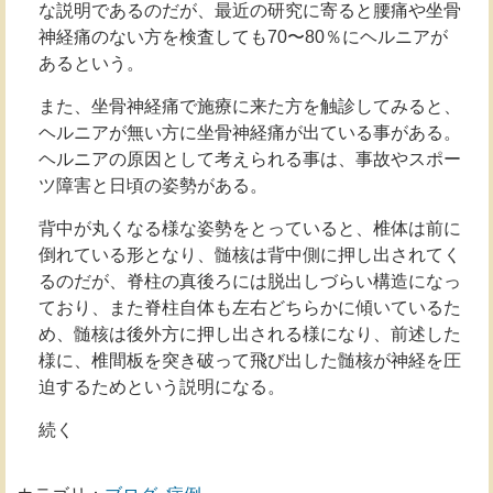
な説明であるのだが、最近の研究に寄ると腰痛や坐骨
神経痛のない方を検査しても70〜80％にヘルニアが
あるという。
また、坐骨神経痛で施療に来た方を触診してみると、
ヘルニアが無い方に坐骨神経痛が出ている事がある。
ヘルニアの原因として考えられる事は、事故やスポー
ツ障害と日頃の姿勢がある。
背中が丸くなる様な姿勢をとっていると、椎体は前に
倒れている形となり、髄核は背中側に押し出されてく
るのだが、脊柱の真後ろには脱出しづらい構造になっ
ており、また脊柱自体も左右どちらかに傾いているた
め、髄核は後外方に押し出される様になり、前述した
様に、椎間板を突き破って飛び出した髄核が神経を圧
迫するためという説明になる。
続く