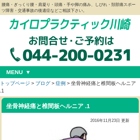
腰痛・ぎっくり腰・肩凝り・頭痛・手や脚の痛み、しびれ・頚部痛スポー
ツ障害・交通事故の後遺症などご相談下さい。
MENU
トップページ
>
ブログ
>
症例
>
坐骨神経痛と椎間板ヘルニア
.1
坐骨神経痛と椎間板ヘルニア .1
2016年11月23日 更新