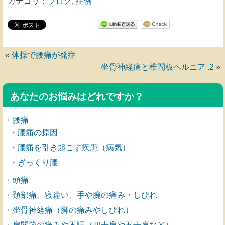
カテゴリ：
ブログ
,
症例
«
体操で腰痛が発症
坐骨神経痛と椎間板ヘルニア .2
»
あなたのお悩みはどれですか？
腰痛
腰痛の原因
腰痛を引き起こす疾患（病気）
ぎっくり腰
頭痛
頚部痛、寝違い、手や腕の痛み・しびれ
坐骨神経痛（脚の痛みやしびれ）