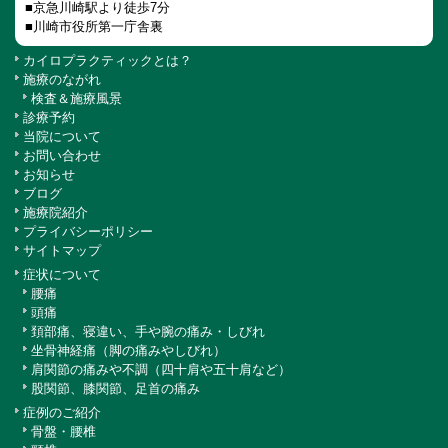
■京急川崎駅より徒歩7分
■川崎市役所第一庁舎裏
カイロプラクティックとは？
施療のながれ
検査＆施療風景
診療予約
当院について
お問い合わせ
お知らせ
ブログ
施療院紹介
プライバシーポリシー
サイトマップ
症状について
腰痛
頭痛
頚部痛、寝違い、手や腕の痛み・しびれ
坐骨神経痛（脚の痛みやしびれ）
肩関節の痛みや不調（四十肩や五十肩など）
股関節、膝関節、足首の痛み
症例のご紹介
骨盤・腰椎