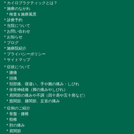
カイロプラクティックとは？
施療のながれ
検査＆施療風景
診療予約
当院について
お問い合わせ
お知らせ
ブログ
施療院紹介
プライバシーポリシー
サイトマップ
症状について
腰痛
頭痛
頚部痛、寝違い、手や腕の痛み・しびれ
坐骨神経痛（脚の痛みやしびれ）
肩関節の痛みや不調（四十肩や五十肩など）
股関節、膝関節、足首の痛み
症例のご紹介
骨盤・腰椎
頸椎
肘の痛み
肩関節