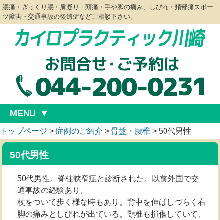
腰痛・ぎっくり腰・肩凝り・頭痛・手や脚の痛み、しびれ・頚部痛スポー
ツ障害・交通事故の後遺症などご相談下さい。
MENU
トップページ
>
症例のご紹介
>
骨盤・腰椎
>
50代男性
50代男性
50代男性。脊柱狭窄症と診断された。以前外国で交
通事故の経験あり。
杖をついて歩く様な時もあり。背中を伸ばしづらく右
脚の痛みとしびれが出ている。頸椎も損傷していて、