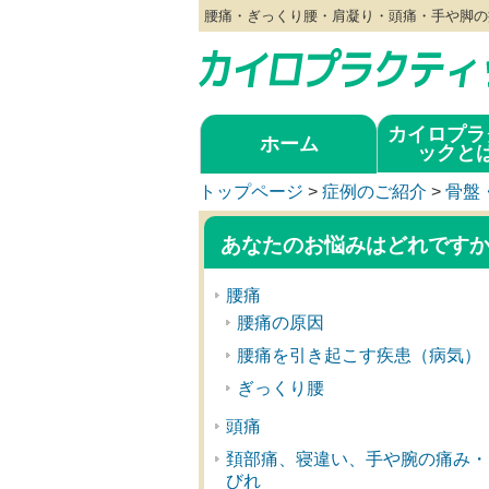
腰痛・ぎっくり腰・肩凝り・頭痛・手や脚の
カイロプラ
ホーム
ックと
トップページ
>
症例のご紹介
>
骨盤
あなたのお悩みはどれです
腰痛
腰痛の原因
腰痛を引き起こす疾患（病気）
ぎっくり腰
頭痛
頚部痛、寝違い、手や腕の痛み・
びれ