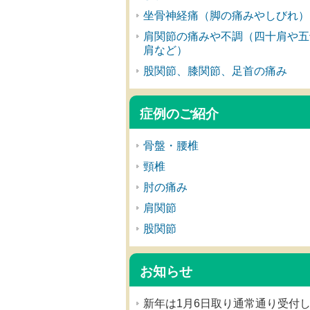
坐骨神経痛（脚の痛みやしびれ）
肩関節の痛みや不調（四十肩や五
肩など）
股関節、膝関節、足首の痛み
症例のご紹介
骨盤・腰椎
頸椎
肘の痛み
肩関節
股関節
お知らせ
新年は1月6日取り通常通り受付