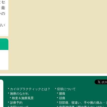
とセ
、最
ンの
おい
カイロプラクティックとは？
症状について
施療のながれ
腰痛
検査＆施療風景
頭痛
診療予約
頚部痛、寝違い、手や腕の痛み・