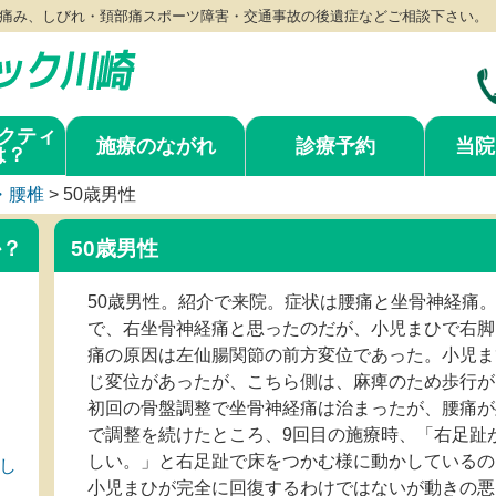
痛み、しびれ・頚部痛スポーツ障害・交通事故の後遺症などご相談下さい。
クティ
施療のながれ
診療予約
当院
は？
・腰椎
>
50歳男性
か？
50歳男性
50歳男性。紹介で来院。症状は腰痛と坐骨神経痛
で、右坐骨神経痛と思ったのだが、小児まひで右脚
痛の原因は左仙腸関節の前方変位であった。小児ま
じ変位があったが、こちら側は、麻痺のため歩行が
初回の骨盤調整で坐骨神経痛は治まったが、腰痛が
で調整を続けたところ、9回目の施療時、「右足趾
しい。」と右足趾で床をつかむ様に動かしているの
し
小児まひが完全に回復するわけではないが動きの悪