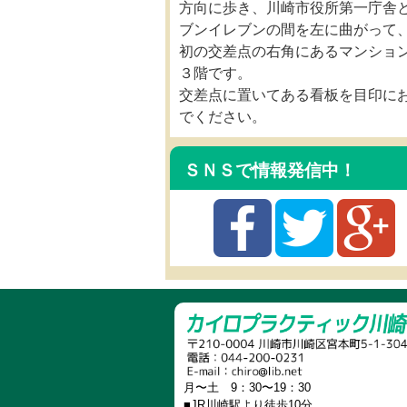
方向に歩き、川崎市役所第一庁舎
ブンイレブンの間を左に曲がって
初の交差点の右角にあるマンショ
３階です。
交差点に置いてある看板を目印に
でください。
ＳＮＳで情報発信中！
月〜土 9：30〜19：30
■JR川崎駅より徒歩10分