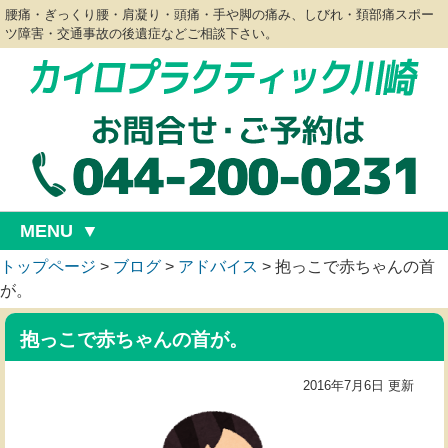
腰痛・ぎっくり腰・肩凝り・頭痛・手や脚の痛み、しびれ・頚部痛スポー
ツ障害・交通事故の後遺症などご相談下さい。
MENU
トップページ
>
ブログ
>
アドバイス
>
抱っこで赤ちゃんの首
が。
抱っこで赤ちゃんの首が。
2016年7月6日 更新