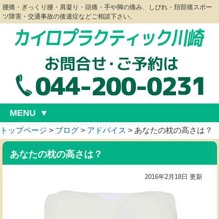
腰痛・ぎっくり腰・肩凝り・頭痛・手や脚の痛み、しびれ・頚部痛スポー
ツ障害・交通事故の後遺症などご相談下さい。
MENU
トップページ
>
ブログ
>
アドバイス
>
あなたの枕の高さは？
あなたの枕の高さは？
2016年2月18日 更新