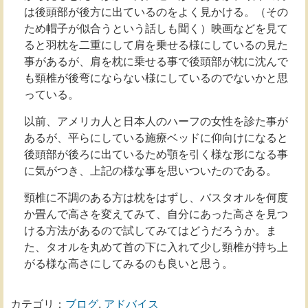
は後頭部が後方に出ているのをよく見かける。（その
ため帽子が似合うという話しも聞く）映画などを見て
ると羽枕を二重にして肩を乗せる様にしているの見た
事があるが、肩を枕に乗せる事で後頭部が枕に沈んで
も頸椎が後弯にならない様にしているのでないかと思
っている。
以前、アメリカ人と日本人のハーフの女性を診た事が
あるが、平らにしている施療ベッドに仰向けになると
後頭部が後ろに出ているため顎を引く様な形になる事
に気がつき、上記の様な事を思いついたのである。
頸椎に不調のある方は枕をはずし、バスタオルを何度
か畳んで高さを変えてみて、自分にあった高さを見つ
ける方法があるので試してみてはどうだろうか。ま
た、タオルを丸めて首の下に入れて少し頸椎が持ち上
がる様な高さにしてみるのも良いと思う。
カテゴリ：
ブログ
,
アドバイス