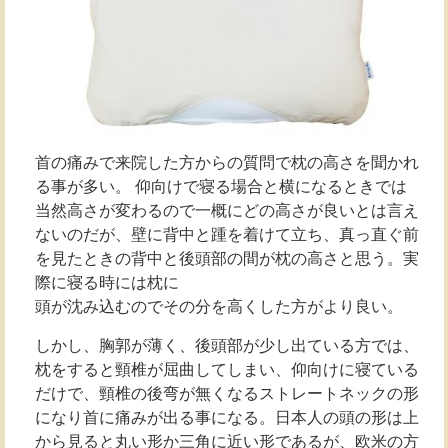
首の痛みで来院した方からの質問で枕の高さを聞かれ
る事が多い。 仰向けで寝る場合と横になるときでは
当然高さが変わるので一概にどの高さが良いとは言え
ないのだが、壁に背中と踵を着けて立ち、真っ直ぐ前
を見たときの背中と後頭部の間が枕の高さと思う。実
際に寝る時には枕に
頭が沈み込むのでその分を高くした方がより良い。
しかし、胸郭が薄く、後頭部が少し出ている方では、
枕をすると頸椎が屈曲してしまい、仰向けに寝ている
だけで、頸椎の後弯が無くなるストレートネックの形
になり首に痛みが出る事になる。日本人の頭の形は上
から見ると丸い形か三角に近い形であるが、欧米の方