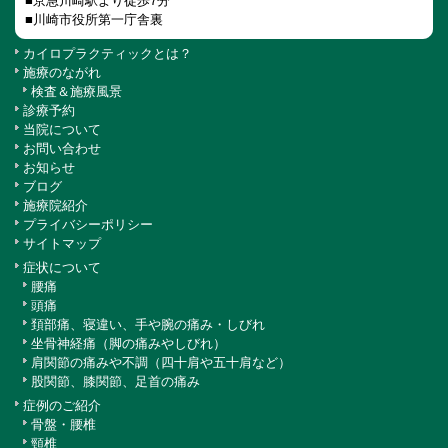
■京急川崎駅より徒歩7分
■川崎市役所第一庁舎裏
カイロプラクティックとは？
施療のながれ
検査＆施療風景
診療予約
当院について
お問い合わせ
お知らせ
ブログ
施療院紹介
プライバシーポリシー
サイトマップ
症状について
腰痛
頭痛
頚部痛、寝違い、手や腕の痛み・しびれ
坐骨神経痛（脚の痛みやしびれ）
肩関節の痛みや不調（四十肩や五十肩など）
股関節、膝関節、足首の痛み
症例のご紹介
骨盤・腰椎
頸椎