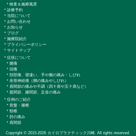
検査＆施療風景
診療予約
当院について
お問い合わせ
お知らせ
ブログ
施療院紹介
プライバシーポリシー
サイトマップ
症状について
腰痛
頭痛
頚部痛、寝違い、手や腕の痛み・しびれ
坐骨神経痛（脚の痛みやしびれ）
肩関節の痛みや不調（四十肩や五十肩など）
股関節、膝関節、足首の痛み
症例のご紹介
骨盤・腰椎
頸椎
肘の痛み
肩関節
Copyright © 2015-2026
カイロプラクティック川崎
. All rights reserved.