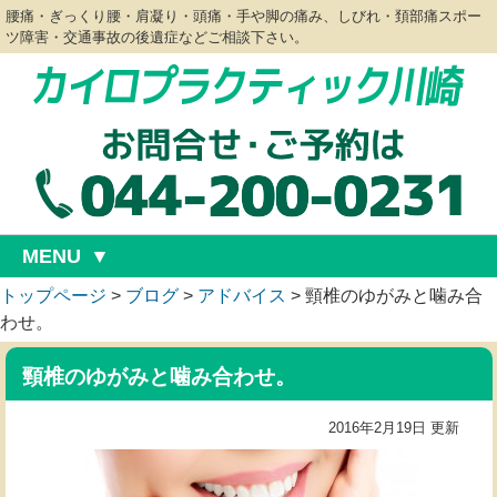
腰痛・ぎっくり腰・肩凝り・頭痛・手や脚の痛み、しびれ・頚部痛スポー
ツ障害・交通事故の後遺症などご相談下さい。
MENU
トップページ
>
ブログ
>
アドバイス
>
頸椎のゆがみと噛み合
わせ。
頸椎のゆがみと噛み合わせ。
2016年2月19日 更新