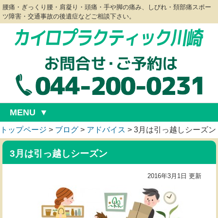
腰痛・ぎっくり腰・肩凝り・頭痛・手や脚の痛み、しびれ・頚部痛スポー
ツ障害・交通事故の後遺症などご相談下さい。
MENU
トップページ
>
ブログ
>
アドバイス
>
3月は引っ越しシーズン
3月は引っ越しシーズン
2016年3月1日 更新