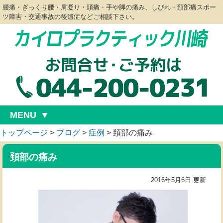
腰痛・ぎっくり腰・肩凝り・頭痛・手や脚の痛み、しびれ・頚部痛スポー
ツ障害・交通事故の後遺症などご相談下さい。
MENU
トップページ
>
ブログ
>
症例
>
頚部の痛み
頚部の痛み
2016年5月6日 更新