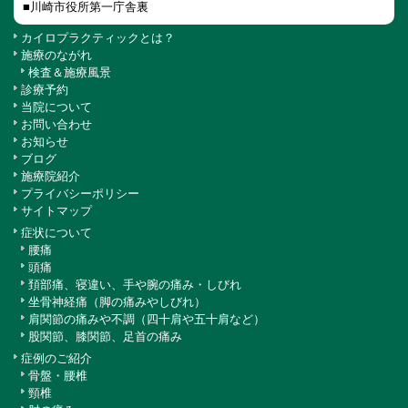
■川崎市役所第一庁舎裏
カイロプラクティックとは？
施療のながれ
検査＆施療風景
診療予約
当院について
お問い合わせ
お知らせ
ブログ
施療院紹介
プライバシーポリシー
サイトマップ
症状について
腰痛
頭痛
頚部痛、寝違い、手や腕の痛み・しびれ
坐骨神経痛（脚の痛みやしびれ）
肩関節の痛みや不調（四十肩や五十肩など）
股関節、膝関節、足首の痛み
症例のご紹介
骨盤・腰椎
頸椎