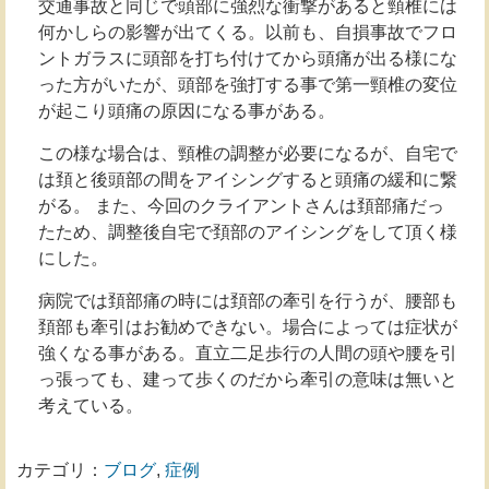
交通事故と同じで頭部に強烈な衝撃があると頸椎には
何かしらの影響が出てくる。以前も、自損事故でフロ
ントガラスに頭部を打ち付けてから頭痛が出る様にな
った方がいたが、頭部を強打する事で第一頸椎の変位
が起こり頭痛の原因になる事がある。
この様な場合は、頸椎の調整が必要になるが、自宅で
は頚と後頭部の間をアイシングすると頭痛の緩和に繋
がる。 また、今回のクライアントさんは頚部痛だっ
たため、調整後自宅で頚部のアイシングをして頂く様
にした。
病院では頚部痛の時には頚部の牽引を行うが、腰部も
頚部も牽引はお勧めできない。場合によっては症状が
強くなる事がある。直立二足歩行の人間の頭や腰を引
っ張っても、建って歩くのだから牽引の意味は無いと
考えている。
カテゴリ：
ブログ
,
症例