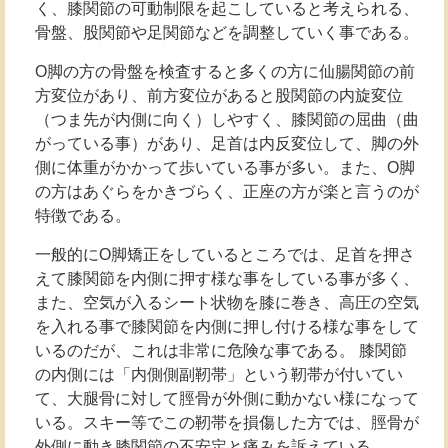
く、膝関節の可動制限を起こしていると考えられる、
骨盤、股関節や足関節などを調整していく事である。
O脚の方の骨盤を検査すると多くの方に仙腸関節の前
方変位があり、前方変位があると股関節の内旋変位
（つま先が内側に向く）しやすく、膝関節の屈曲（曲
がっている事）があり、足首は内反変位して、脚の外
側に体重がかかって歩いている事が多い。また、O脚
の方はあぐらをかきづらく、正座の方が楽と言うのが
特徴である。
一般的にO脚矯正をしているところでは、足首を押さ
えて膝関節を内側に押す様な事をしている事が多く、
また、空気が入るシート状物を膝に巻き、高圧の空気
を入れる事で膝関節を内側に押し付ける様な事をして
いるのだが、これは非常に危険な事である。 膝関節
の内側には「内側側副靭帯」という靭帯が付いてい
て、大腿骨に対して脛骨が外側に動かない様になって
いる。スキー等でこの靭帯を損傷した方では、脛骨が
外側に動き膝関節の不安定と痛みを訴えている。