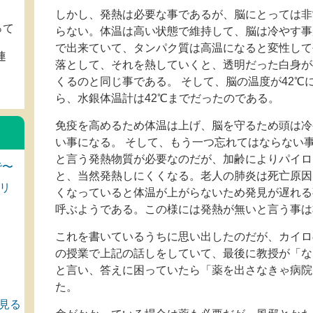
しかし、発熱は必要な事であるが、脳にとっては非
って
らない。体温は高い状態で維持して、脳は冷やす事
で出来ていて、タンパク質は高温になると変性して
連
落として、それを熱していくと、透明だった白身が
くるのと同じ事である。 そして、脳の温度が42℃
。
ら、水銀体温計は42℃までだったのである。
免疫を高めるため体温は上げ、脳を守るため頭は冷
い事になる。 そして、もう一つ忘れてはならない
と言う発熱物質が必要なのだが、加齢によりパイロ
で〜
と、当然発熱しにくくなる。老人の肺炎は死亡原因
リ
くなっていると体温が上がらないため発見が遅れる
呼ぶようである。この様には発熱が無いと言う事は
これを書いているうちに思い出したのだが、カイロ
の授業で上記の話しをしていて、最後に教授が「な
と言い、答えに困っていたら「薬を出さなきゃ病院
た。
見る