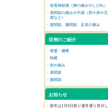
坐骨神経痛（脚の痛みやしびれ）
肩関節の痛みや不調（四十肩や五
肩など）
股関節、膝関節、足首の痛み
症例のご紹介
骨盤・腰椎
頸椎
肘の痛み
肩関節
股関節
お知らせ
新年は1月6日取り通常通り受付