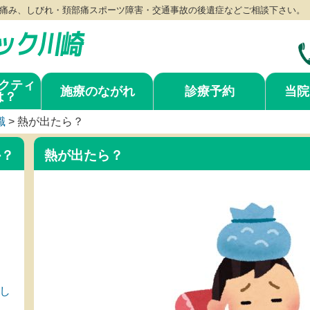
痛み、しびれ・頚部痛スポーツ障害・交通事故の後遺症などご相談下さい。
クティ
施療のながれ
診療予約
当院
は？
識
>
熱が出たら？
か？
熱が出たら？
し