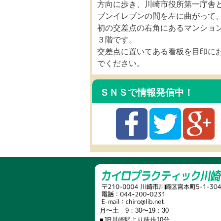
方向に歩き、川崎市役所第一庁舎
ブンイレブンの間を左に曲がって
初の交差点の右角にあるマンショ
３階です。
交差点に置いてある看板を目印に
でください。
ＳＮＳで情報発信中！
月〜土 9：30〜19：30
■JR川崎駅より徒歩10分