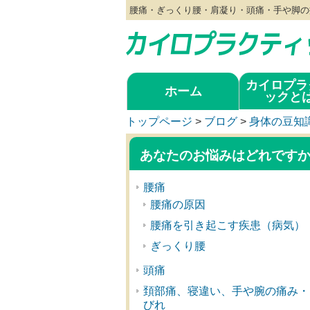
腰痛・ぎっくり腰・肩凝り・頭痛・手や脚の
カイロプラ
ホーム
ックと
トップページ
>
ブログ
>
身体の豆知
あなたのお悩みはどれです
腰痛
腰痛の原因
腰痛を引き起こす疾患（病気）
ぎっくり腰
頭痛
頚部痛、寝違い、手や腕の痛み・
びれ