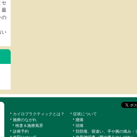
とセ
、最
ンの
おい
カイロプラクティックとは？
症状について
施療のながれ
腰痛
検査＆施療風景
頭痛
診療予約
頚部痛、寝違い、手や腕の痛み・